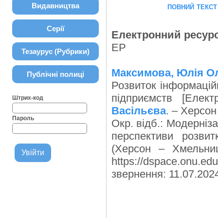
повний текст
Видавництва
Серії
Електронний ресур
ЕР
Тезаурус (Рубрики)
Максимова, Юлія Ол
Публічні полиці
Розвиток інформаційн
підприємств [Еле
Штрих-код
Васільєва
. – Херсон
Пароль
Окр. відб.: Модерніза
перспективи розвит
(Херсон – Хмельниц
https://dspace.onu
звернення: 11.07.2024) 