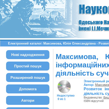
Електронний каталог: Максимова, Юлія Олександрівна - Розвит
Нові надходження
Максимова, 
інформаційн
Простий пошук
діяльність су
Розширений пошук
Электронный р
Автор:
Максимов
Розвиток ін
Допомога
діяльність с
Недоступно
Видавництво:
Виш
0 из 1
Автори
ISBN відсутній