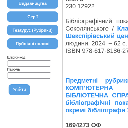
Видавництва
230 12922
Серії
Бібліографічний по
Соколянського /
Кл
Тезаурус (Рубрики)
Шекспірівський цен
людини, 2024. – 62 с.
Публічні полиці
ISBN 978-617-8186-27
Штрих-код
Пароль
Предметні рубр
КОМПʼЮТЕРНА Н
БІБЛІОТЕЧНА СПРАВ
бібліографічні пок
окремі бібліографи
1694273 ОФ