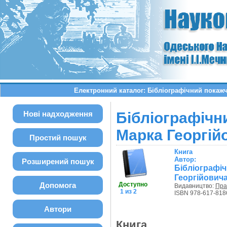
Електронний каталог: Бібліографічний покаж
Нові надходження
Бібліографічн
Марка Георгій
Простий пошук
Книга
Автор:
Розширений пошук
Бібліографі
Георгійович
Допомога
Доступно
Видавництво:
Пра
1 из 2
ISBN 978-617-818
Автори
Книга