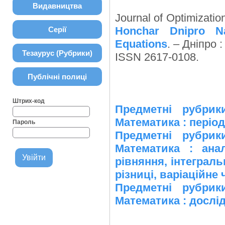
Видавництва
Journal of Optimization
Honchar Dnipro Nat
Серії
Equations
. – Дніпро 
Тезаурус (Рубрики)
ISSN 2617-0108.
Публічні полиці
Штрих-код
Предметні рубр
Математика : період
Пароль
Предметні рубр
Математика : анал
рівняння, інтеграль
різниці, варіаційне
Предметні рубр
Математика : дослі