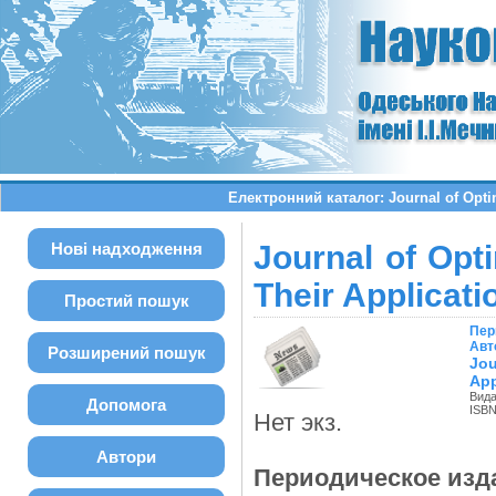
Електронний каталог: Journal of Optimi
Нові надходження
Journal of Opti
Their Applicati
Простий пошук
Пер
Авт
Розширений пошук
Jou
App
Вида
Допомога
ISBN
Нет экз.
Автори
Периодическое изд