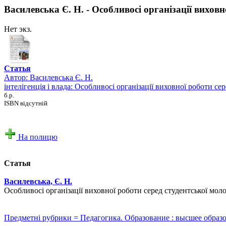
Василевська Є. Н. - Особливосі організації виховн
Нет экз.
Статья
Автор:
Василевська Є. Н.
інтелігенція і влада: Особливосі організації виховної роботи се
б.р.
ISBN відсутній
На полицю
Статья
Василевська, Є. Н.
Особливосі організації виховної роботи серед студентської молоді 
Предметні рубрики = Педагогика. Образование : высшее образ