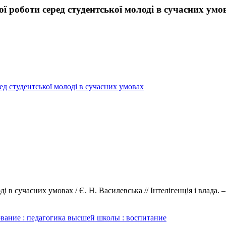
ої роботи серед студентської молоді в сучасних умо
ред студентської молоді в сучасних умовах
в сучасних умовах / Є. Н. Василевська // Інтелігенція і влада. – 2
ование : педагогика высшей школы : воспитание