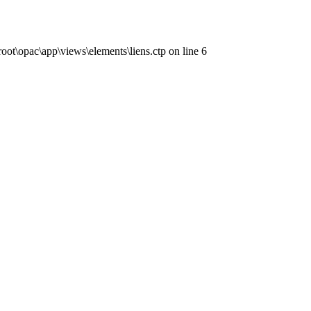
ot\opac\app\views\elements\liens.ctp on line 6