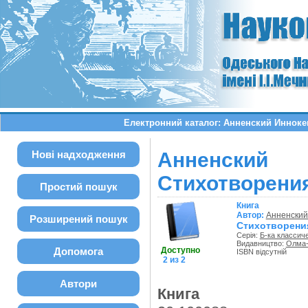
Електронний каталог: Анненский Инноке
Нові надходження
Анненский
Стихотворения
Простий пошук
Книга
Автор:
Анненский
Розширений пошук
Стихотворения
Серія:
Б-ка классич
Видавництво:
Олма
Допомога
Доступно
ISBN відсутній
2 из 2
Автори
Книга