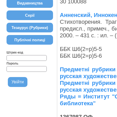
30 100088
Видавництва
Анненский, Инноке
Серії
Стихотворения. Траг
Тезаурус (Рубрики)
предисл., примеч., б
2000. – 431 с. : ил. –
Публічні полиці
ББК Ш6(2=р)5-5
Штрих-код
ББК Ш6(2=р)5-6
Пароль
Предметні рубрики
русская художествен
Предметні рубрики
русская художествен
Ряды = Институт "
библиотека"
1367987 ОФ