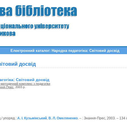
Електронний каталог: Народна педагогіка: Світовий досвід
вітовий досвід
гогіка: Світовий досвід
методичний комплекс з педагогіки
ння-Прес
, 2003 р.
 / упоряд.:
А. І. Кузьмінський
,
В. Л. Омеляненко
. – : Знання-Прес, 2003. – 134