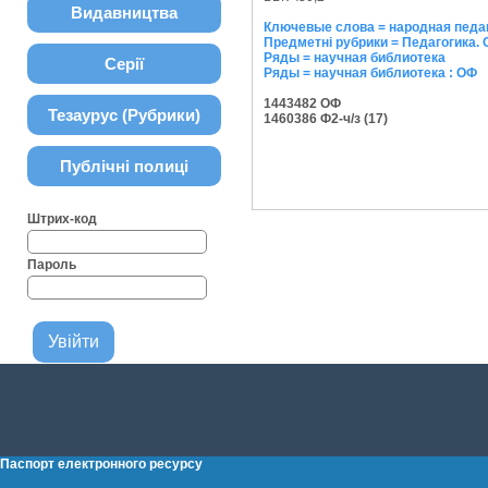
Видавництва
Ключевые слова = народная педа
Предметні рубрики = Педагогика.
Ряды = научная библиотека
Серії
Ряды = научная библиотека : ОФ
1443482 ОФ
Тезаурус (Рубрики)
1460386 Ф2-ч/з (17)
Публічні полиці
Штрих-код
Пароль
Паспорт електронного ресурсу