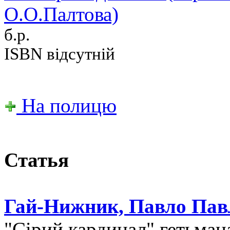
О.О.Палтова)
б.р.
ISBN відсутній
На полицю
Статья
Гай-Нижник, Павло Пав
"Сірий кардинал" гетьман