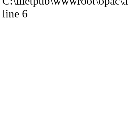
C:\inetpub\wwwroot\opac\ap
line 6