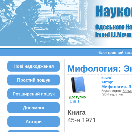
Електронний кат
Нові надходження
Мифология: Э
Книга
Простий пошук
Автор:
Мифология: Э
Видавництво:
Больш
Розширений пошук
ISBN відсутній
Доступно
1 из 1
Допомога
Книга
45-а 1971
Автори