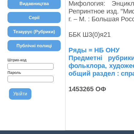
Мифология: Энцик
Видавництва
Репринтное изд. "Ми
Серії
г. – М. : Большая Рос
Тезаурус (Рубрики)
ББК Ш3(0)я21
Публічні полиці
Ряды = НБ ОНУ
Предметні рубрик
Штрих-код
фольклора, художе
общий раздел : спр
Пароль
1453265 ОФ