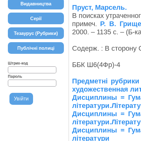
Видавництва
Пруст, Марсель.
В поисках утраченного
Серії
примеч.
Р. В. Грищ
2000. – 1135 с. – (Б-
Тезаурус (Рубрики)
Содерж. : В сторону 
Публічні полиці
ББК Ш6(4Фр)-4
Штрих-код
Пароль
Предметні рубрики
художественная лит
Дисциплины = Гуман
літератури.Літерату
Дисциплины = Гуман
літератури.Літерату
Дисциплины = Гуман
літератури