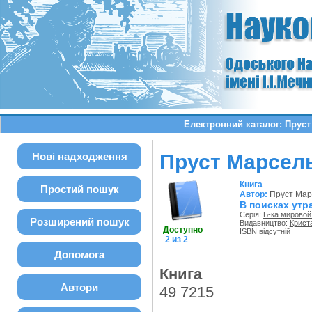
Електронний каталог: Пруст
Нові надходження
Пруст Марсель
Книга
Простий пошук
Автор:
Пруст Мар
В поисках утр
Серія:
Б-ка мировой 
Розширений пошук
Видавництво:
Крист
Доступно
ISBN відсутній
2 из 2
Допомога
Книга
Автори
49 7215