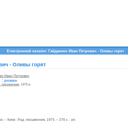
Електронний каталог: Гайдаенко Иван Петрович - Оливы горят
вич - Оливы горят
ко Иван Петрович
 : роман
. письменник
, 1975 р.
. – Киев : Рад. письменник, 1975. – 376 с. : ил.