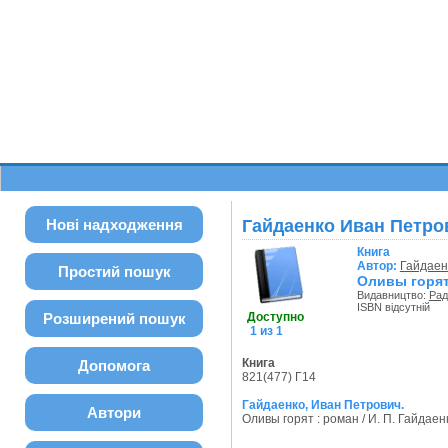
Нові надходження
Гайдаенко Иван Петро
Книга
Автор:
Гайдаен
Простий пошук
Оливы горят
Видавництво:
Рад
ISBN відсутній
Розширений пошук
Доступно
1 из 1
Книга
Допомога
821(477) Г14
Гайдаенко, Иван Петрович.
Автори
Оливы горят : роман / И. П. Гайдаенко