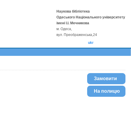
Наукова бібліотека
Одеського Національного університету
імені І.І. Мечникова
м. Одеса,
вул. Преображенська,24
ukr
Замовити
На полицю