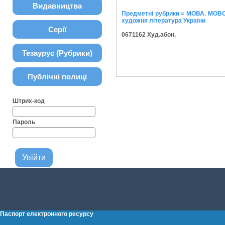
Видавництва
Предметні рубрики = МОВА. МОВО
художня література України
Серії
0671162 Худ.абон.
Тезаурус (Рубрики)
Публічні полиці
Штрих-код
Пароль
Паспорт електронного ресурсу