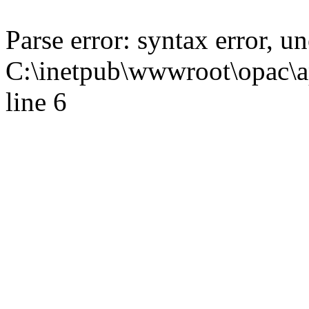
Parse error: syntax error,
C:\inetpub\wwwroot\opac\ap
line 6