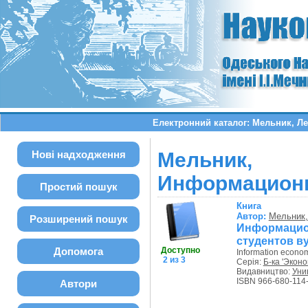
Електронний каталог: Мельник, Л
Нові надходження
Мельник,
Информационн
Простий пошук
Книга
Автор:
Мельник,
Розширений пошук
Информацио
студентов в
Допомога
Доступно
Information econo
2 из 3
Серія:
Б-ка 'Экон
Видавництво:
Уни
ISBN 966-680-114
Автори