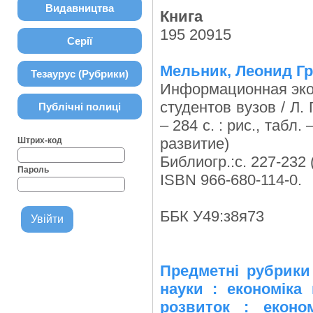
Видавництва
Книга
195 20915
Серії
Мельник, Леонид Гр
Тезаурус (Рубрики)
Информационная экон
студентов вузов / Л.
Публічні полиці
– 284 с. : рис., табл
развитие)
Штрих-код
Библиогр.:с. 227-232 
Пароль
ISBN 966-680-114-0.
ББК У49:з8я73
Предметні рубрики
науки : економіка
розвиток : економ