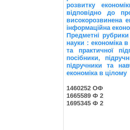
розвитку економік
відповідно до про
високорозвинена ек
інформаційна економ
Предметні рубрики
науки : економіка 
та практичної під
посібники, підруч
підручники та нав
економіка в цілому
1460252 ОФ
1665589 Ф 2
1695345 Ф 2