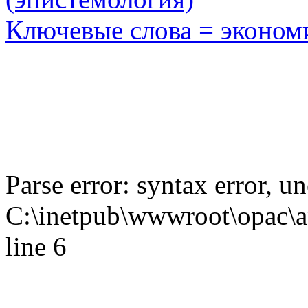
Ключевые слова = эконом
Parse error: syntax error,
C:\inetpub\wwwroot\opac\ap
line 6