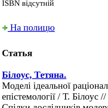
ISBN відсутній
На полицю
Статья
Білоус, Тетяна.
Моделі ідеальної раціонал
епістемології / Т. Білоус /
Спілки дослідників модер