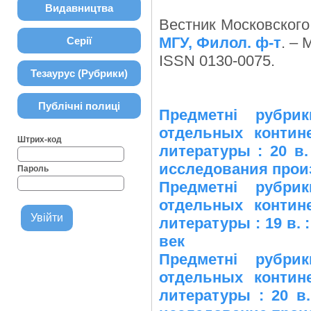
Видавництва
Вестник Московского 
МГУ, Филол. ф-т
. – 
Серії
ISSN 0130-0075.
Тезаурус (Рубрики)
Публічні полиці
Предметні рубри
отдельных контин
Штрих-код
литературы : 20 в.
исследования произ
Пароль
Предметні рубри
отдельных контин
литературы : 19 в. 
век
Предметні рубри
отдельных контин
литературы : 20 в.