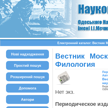
Електронний каталог: Вестник 
Нові надходження
Вестник Моск
Филология
Простий пошук
Пер
Авт
Розширений пошук
Ве
нау
Вида
Допомога
ISBN
Нет экз.
Автори
Периодическое изд