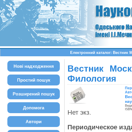
Електронний каталог: Вестник 
Нові надходження
Вестник Моск
Филология
Простий пошук
Пер
Авт
Розширений пошук
Ве
нау
Вида
Допомога
ISBN
Нет экз.
Автори
Периодическое изд