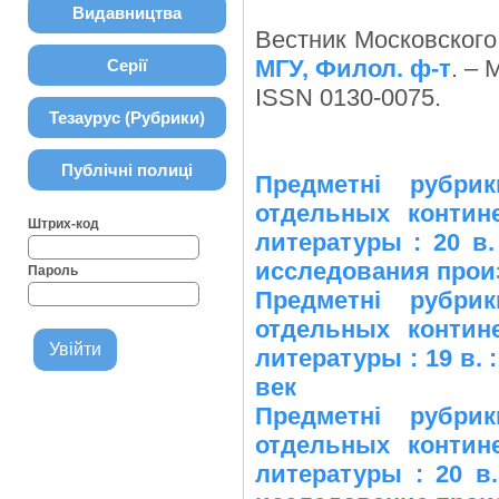
Видавництва
Вестник Московского 
МГУ, Филол. ф-т
. – 
Серії
ISSN 0130-0075.
Тезаурус (Рубрики)
Публічні полиці
Предметні рубри
отдельных контин
Штрих-код
литературы : 20 в.
исследования произ
Пароль
Предметні рубри
отдельных контин
литературы : 19 в. 
век
Предметні рубри
отдельных контин
литературы : 20 в.