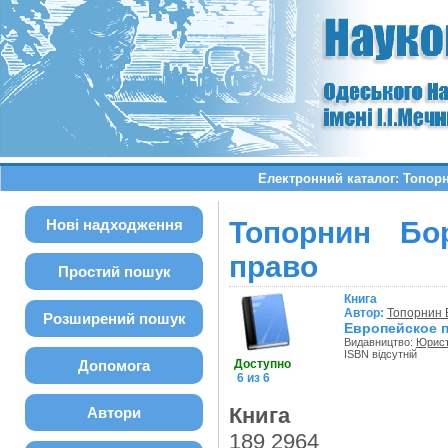
Електронний каталог: Топор
Нові надходження
Топорнин Бо
право
Простий пошук
Книга
Автор:
Топорнин 
Розширений пошук
Европейское п
Видавництво:
Юрис
ISBN відсутній
Допомога
Доступно
6 из 6
Книга
Автори
189 2964