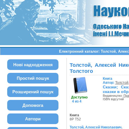
Електронний каталог: Толстой, Алекс
Нові надходження
Толстой, Алексей Ник
Толстого
Простий пошук
Книга
Автор:
Толстой
Сказки; Ск
Розширений пошук
сказки в обр
Видавництво:
Пра
Доступно
ISBN відсутній
4 из 4
Допомога
Книга
Автори
8Р Т52
Толстой, Алексей Николаевич.