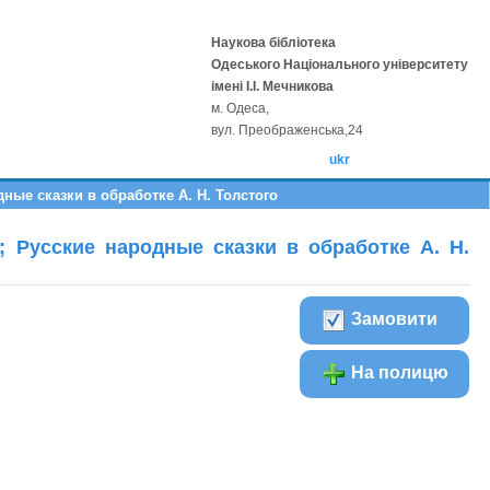
Наукова бібліотека
Одеського Національного університету
імені І.І. Мечникова
м. Одеса,
вул. Преображенська,24
ukr
дные сказки в обработке А. Н. Толстого
; Русские народные сказки в обработке А. Н.
Замовити
На полицю