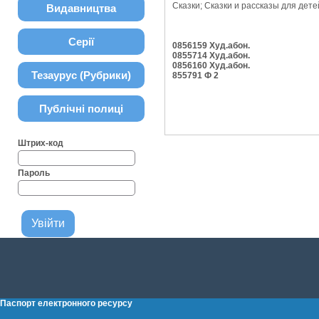
Сказки; Сказки и рассказы для детей;
Видавництва
Серії
0856159 Худ.абон.
0855714 Худ.абон.
0856160 Худ.абон.
Тезаурус (Рубрики)
855791 Ф 2
Публічні полиці
Штрих-код
Пароль
Паспорт електронного ресурсу