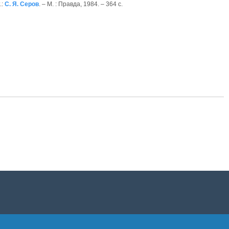
.:
С. Я. Серов
. – М. : Правда, 1984. – 364 с.