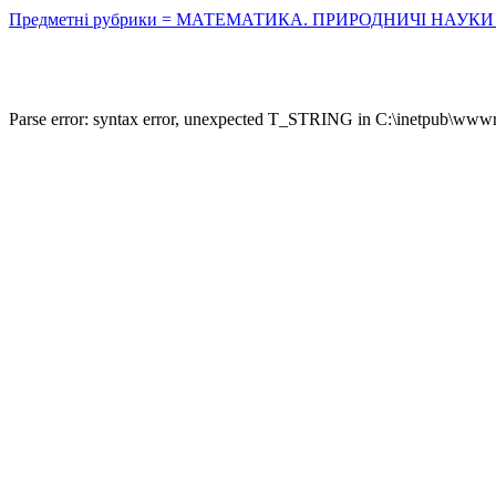
Предметні рубрики = МАТЕМАТИКА. ПРИРОДНИЧІ НАУКИ : Астроно
Parse error: syntax error, unexpected T_STRING in C:\inetpub\wwwro