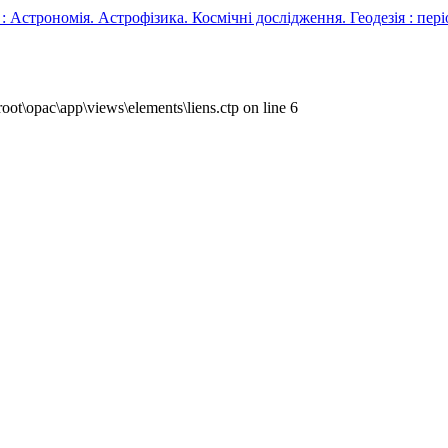
мія. Астрофізика. Космічні дослідження. Геодезія : періодик
ot\opac\app\views\elements\liens.ctp on line 6