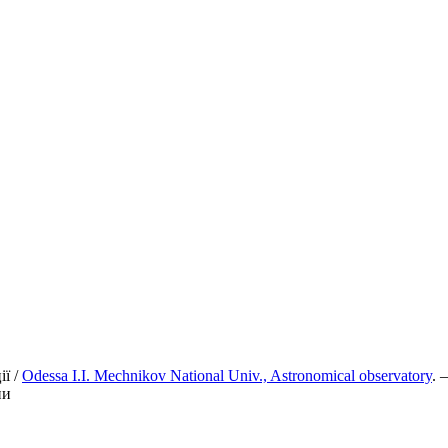
ії /
Odessa І.І. Mechnikov National Univ., Astronomical observatory
. 
ии