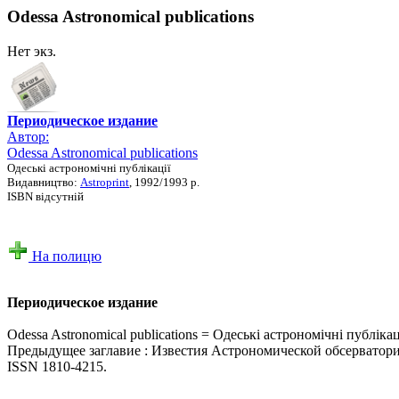
Odessa Astronomical publications
Нет экз.
Периодическое издание
Автор:
Odessa Astronomical publications
Одеські астрономічні публікації
Видавництво:
Astroprint
, 1992/1993 р.
ISBN відсутній
На полицю
Периодическое издание
Odessa Astronomical publications = Одеські астрономічні публікац
Предыдущее заглавие : Известия Астрономической обсерватор
ISSN 1810-4215.