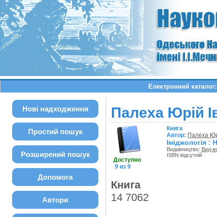
Електронний каталог:
Нові надходження
Палеха Юрій Ів
Книга
Простий пошук
Автор:
Палеха Юр
Іміджологія : 
Видавництво:
Вид-в
Розширений пошук
ISBN відсутній
Доступно
9 из 9
Допомога
Книга
14 7062
Автори