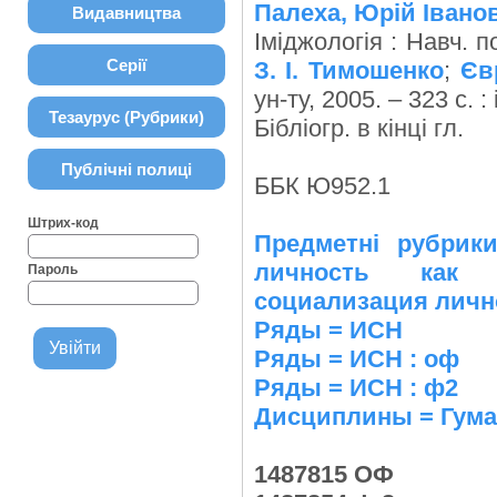
Палеха, Юрій Івано
Видавництва
Іміджологія : Навч. по
Серії
З. І. Тимошенко
;
Єв
ун-ту, 2005. – 323 с. : 
Тезаурус (Рубрики)
Бібліогр. в кінці гл.
Публічні полиці
ББК Ю952.1
Штрих-код
Предметні рубрик
личность как с
Пароль
социализация личн
Ряды = ИСН
Ряды = ИСН : оф
Ряды = ИСН : ф2
Дисциплины = Гумані
1487815 ОФ