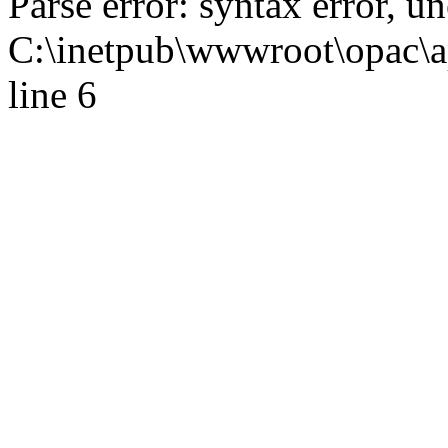
Parse error: syntax error,
C:\inetpub\wwwroot\opac\ap
line 6