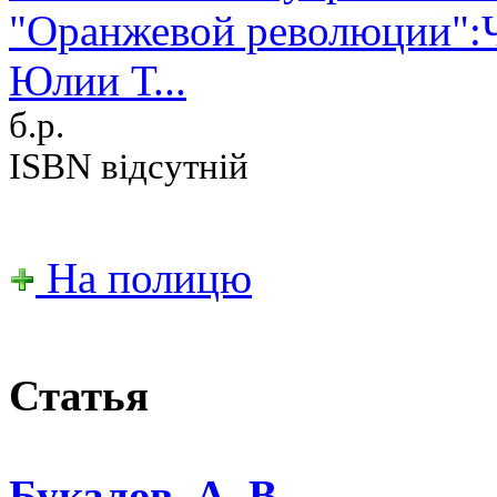
"Оранжевой революции":Ч
Юлии Т...
б.р.
ISBN відсутній
На полицю
Статья
Букалов, А. В.