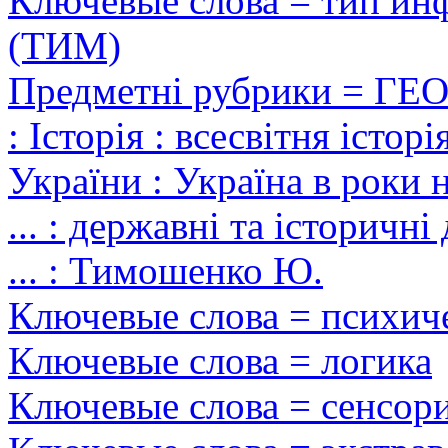
Ключевые слова = тип ин
(ТИМ)
Предметні рубрики = ГЕ
: Історія : всесвітня історі
України : Україна в роки н
... : державні та історичні
... : Тимошенко Ю.
Ключевые слова = психич
Ключевые слова = логика
Ключевые слова = сенсор