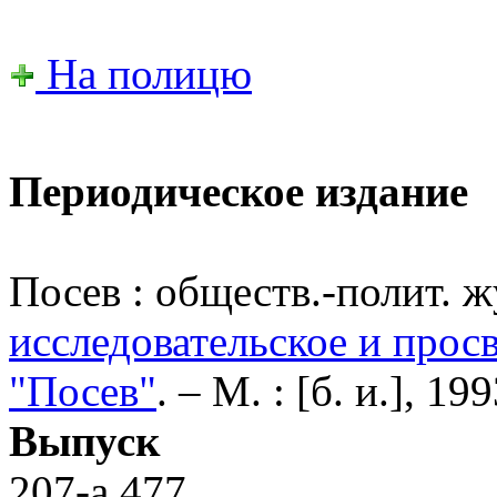
На полицю
Периодическое издание
Посев : обществ.-полит. ж
исследовательское и прос
"Посев"
. – М. : [б. и.], 199
Выпуск
207-a 477