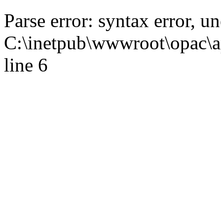
Parse error: syntax error,
C:\inetpub\wwwroot\opac\ap
line 6