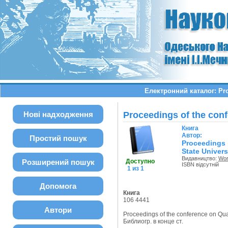
Електронний каталог: Proc
Нові надходження
Proceedings of the conf
Книга
Автор:
Простий пошук
Proceedings
State Univers
Видавництво:
Worl
Розширений пошук
Доступно
ISBN відсутній
1 из 1
Допомога
Книга
106 4441
Автори
Proceedings of the conference on Qua
Библиогр. в конце ст.