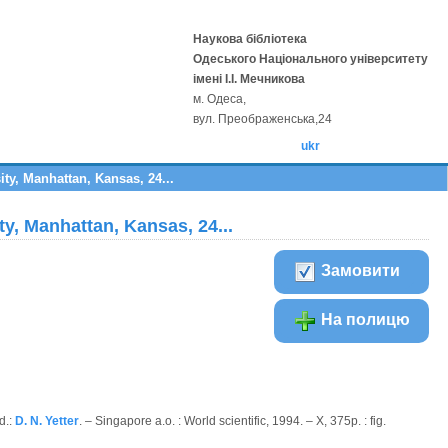
Наукова бібліотека
Одеського Національного університету
імені І.І. Мечникова
м. Одеса,
вул. Преображенська,24
ukr
y, Manhattan, Kansas, 24...
y, Manhattan, Kansas, 24...
Замовити
На полицю
d.:
D. N. Yetter
. – Singapore a.o. : World scientific, 1994. – X, 375p. : fig.