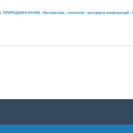
 ПРИРОДНИЧІ НАУКИ : Математика : топологія : матеріали конференцій - 