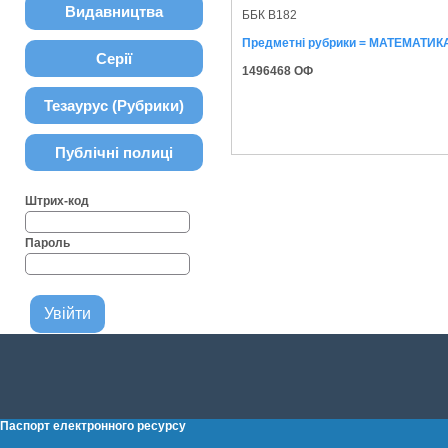
Видавництва
ББК В182
Предметні рубрики = МАТЕМАТИКА.
Серії
1496468 ОФ
Тезаурус (Рубрики)
Публічні полиці
Штрих-код
Пароль
Паспорт електронного ресурсу