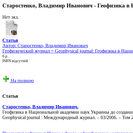
Старостенко, Владимир Иванович - Геофизика в 
Нет экз.
Статья
Автор:
Старостенко, Владимир Иванович
Геофизический журнал = Geophysical journal: Геофизика в Нац
б.р.
ISBN відсутній
На полицю
Статья
Старостенко, Владимир Иванович.
Геофизика в Национальной академии наук Украины до создания 
Geophysical journal : Международный журнал. – 03/2006. – Том 2