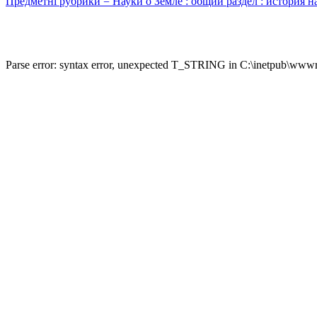
Предметні рубрики = Науки о Земле : общий раздел : история н
Parse error: syntax error, unexpected T_STRING in C:\inetpub\wwwro