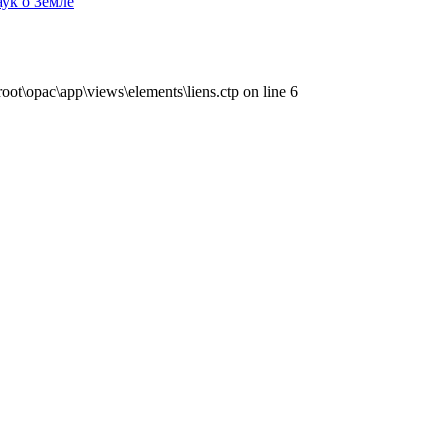
аук о Земле
ot\opac\app\views\elements\liens.ctp on line 6