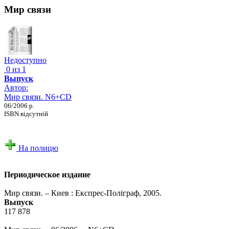
Мир связи
Недоступно
0 из 1
Выпуск
Автор:
Мир связи. N6+CD
06/2006 р.
ISBN відсутній
На полицю
Периодическое издание
Мир связи. – Киев : Експрес-Поліграф, 2005.
Выпуск
117 878