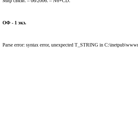
Мир связи. – 06/2006. – N6+CD.
ОФ - 1 экз.
Parse error: syntax error, unexpected T_STRING in C:\inetpub\wwwro