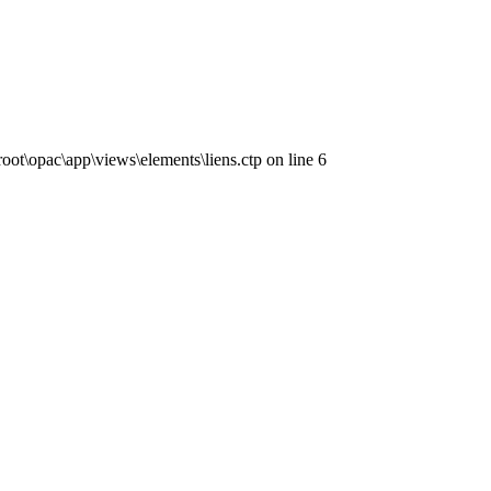
ot\opac\app\views\elements\liens.ctp on line 6