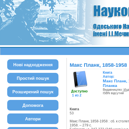
Нові надходження
Макс Планк, 1858-1958
Книга
Автор:
Простий пошук
Макс Планк, 
Планка
Видавництво:
Изд
Розширений пошук
Доступно
ISBN відсутній
1 из 2
Допомога
Книга
53
Автори
Макс Планк, 1858-1958 : сб. к стол
1958. – 279 с.