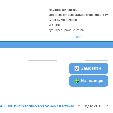
Наукова бібліотека
Одеського Національного університету
імені І.І. Мечникова
м. Одеса,
вул. Преображенська,24
ukr
Замовити
На полицю
АН СССР, Ин-т истории естествознания и техники
. – М. : Изд-во АН СССР,