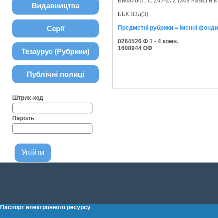
Библиогр.: с. 247-272 (349 назв.) и 
Видавництва
ББК В3д(3)
Серії
Предметні рубрики = Іменні фонди
0264526 Ф 1 - 4 комн.
1608944 ОФ
Тезаурус (Рубрики)
Публічні полиці
Штрих-код
Пароль
Паспорт електронного ресурсу