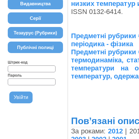
низких температур и
Видавництва
ISSN 0132-6414.
Серії
Тезаурус (Рубрики)
Предметні рубрики
періодика - фізика
Публічні полиці
Предметні рубрики
термодинаміка, ста
Штрих-код
температури на о
температур, одержа
Пароль
Пов’язані опис
За роками:
2012
| 20