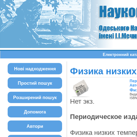
Електронний кат
Нові надходження
Физика низких
Пер
Простий пошук
Авт
Физ
Вида
Розширений пошук
ISBN
Нет экз.
Допомога
Периодическое изд
Автори
Физика низких темпе