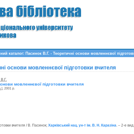
ний каталог: Пасинок В.Г. - Теоретичні основи мовленнєвої підгото
ичні основи мовленнєвої підготовки вчителя
В.Г.
основи мовленнєвої підготовки вчителя
в.]
, 2001 р.
отовки вчителя / В. Пасинок;
Харківський нац. ун-т ім. В. Н. Каразіна
. – 2-е вид.