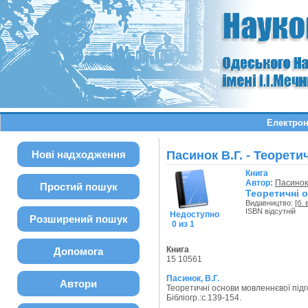
Електрон
Нові надходження
Пасинок В.Г. - Теорет
Книга
Автор:
Пасинок 
Простий пошук
Теоретичні 
Видавництво:
[б. 
ISBN відсутній
Недоступно
Розширений пошук
0 из 1
Книга
Допомога
15 10561
Пасинок, В.Г.
Автори
Теоретичні основи мовленнєвої підг
Бібліогр.:с.139-154.