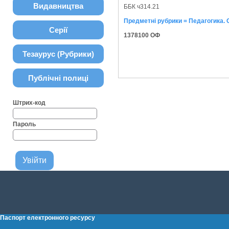
Видавництва
ББК ч314.21
Предметні рубрики = Педагогика. 
Серії
1378100 ОФ
Тезаурус (Рубрики)
Публічні полиці
Штрих-код
Пароль
Паспорт електронного ресурсу