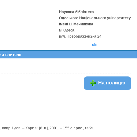
Наукова бібліотека
Одеського Національного університету
імені І.І. Мечникова
м. Одеса,
вул. Преображенська,24
ukr
вки вчителя
На полицю
, випр. і доп. – Харків : [б. в.], 2001. – 155 с. : рис., табл.