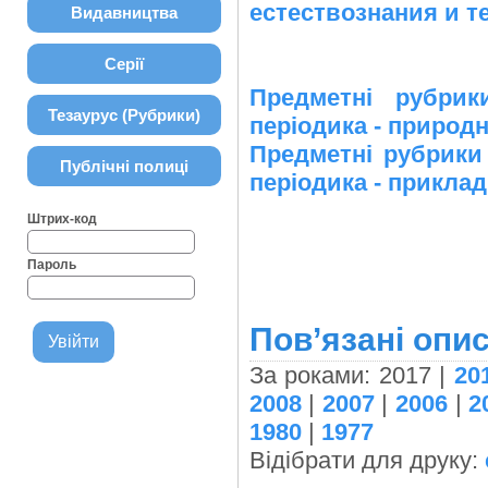
естествознания и т
Видавництва
Серії
Предметні рубр
Тезаурус (Рубрики)
періодика - природн
Предметні рубрик
Публічні полиці
періодика - прикладн
Штрих-код
Пароль
Пов’язані опис
За роками: 2017 |
20
2008
|
2007
|
2006
|
2
1980
|
1977
Відібрати для друку: