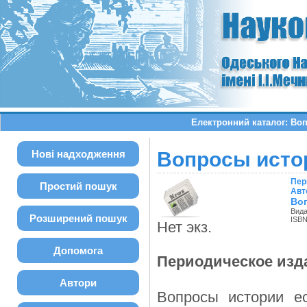
Електронний каталог: Во
Нові надходження
Вопросы истор
Пер
Простий пошук
Авт
Воп
Вида
Розширений пошук
ISBN
Нет экз.
Допомога
Периодическое изд
Автори
Вопросы истории е