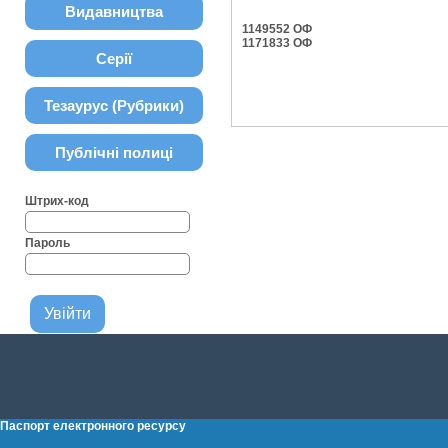
Видавництва
1149552 ОФ
1171833 ОФ
Серії
Тезаурус (Рубрики)
Публічні полиці
Штрих-код
Пароль
Паспорт електронного ресурсу