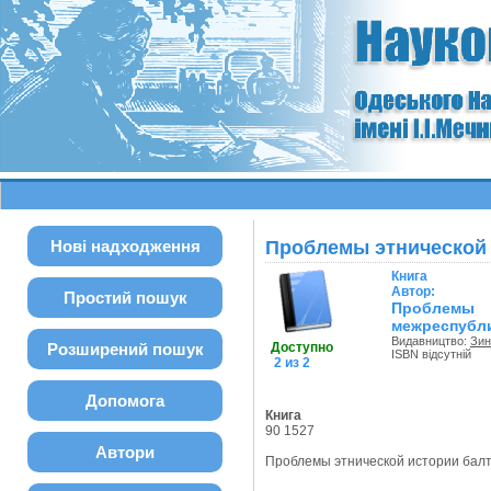
Нові надходження
Проблемы этнической 
Книга
Автор:
Простий пошук
Проблемы 
межреспубли
Видавництво:
Зин
Розширений пошук
Доступно
ISBN відсутній
2 из 2
Допомога
Книга
90 1527
Автори
Проблемы этнической истории балтов :