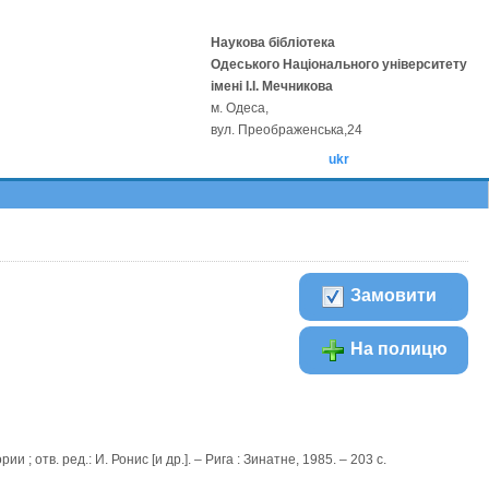
Наукова бібліотека
Одеського Національного університету
імені І.І. Мечникова
м. Одеса,
вул. Преображенська,24
ukr
Замовити
На полицю
 отв. ред.: И. Ронис [и др.]. – Рига : Зинатне, 1985. – 203 с.