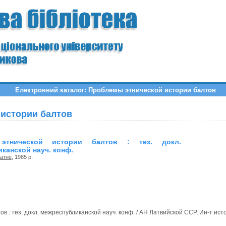
Електронний каталог: Проблемы этнической истории балтов
истории балтов
этнической истории балтов : тез. докл.
канской науч. конф.
атне
, 1985 р.
 тез. докл. межреспубликанской науч. конф. / АН Латвийской ССР, Ин-т истории ;