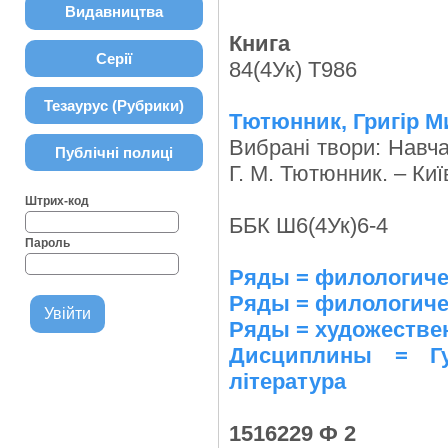
Видавництва
Книга
Серії
84(4Ук) Т986
Тезаурус (Рубрики)
Тютюнник, Григір М
Вибрані твори: Навча
Публічні полиці
Г. М. Тютюнник. – Київ
Штрих-код
ББК Ш6(4Ук)6-4
Пароль
Ряды = филологиче
Ряды = филологиче
Ряды = художестве
Дисциплины = Гу
література
1516229 Ф 2