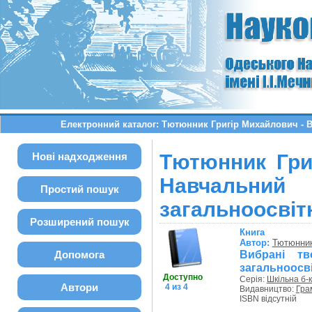
Електронний каталог: Тютюнник Григір Михайлович - В
Нові надходження
Тютюнник Гри
Навчальн
Простий пошук
загальноосвіт
Розширений пошук
Книга
Автор:
Тютюнник
Вибрані тв
Допомога
загальноосві
Доступно
Серія:
Шкільна б-
Автори
4 из 4
Видавництво:
Гра
ISBN відсутній