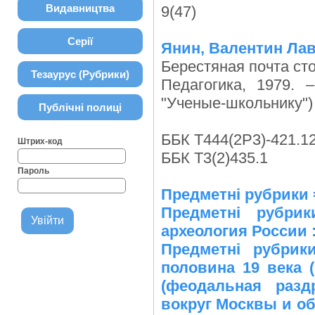
Видавництва
9(47)
Серії
Янин, Валентин Ла
Берестяная почта стол
Тезаурус (Рубрики)
Педагогика, 1979. 
"Ученые-школьнику") 
Публічні полиці
ББК Т444(2Р3)-421.1
Штрих-код
ББК Т3(2)435.1
Пароль
Предметні рубрики 
Предметні рубри
археология России 
Предметні рубрик
половина 19 века (
(феодальная разд
вокруг Москвы и об