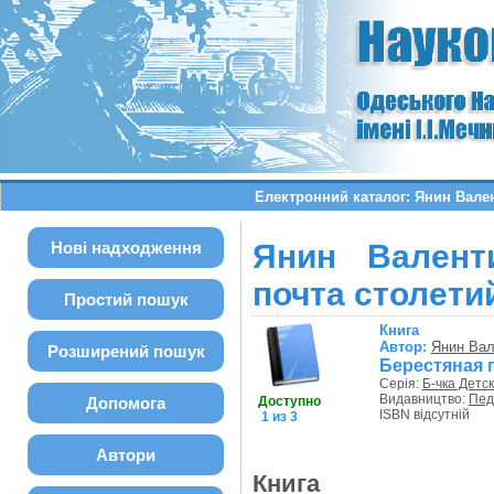
Електронний каталог: Янин Вале
Нові надходження
Янин Валент
почта столети
Простий пошук
Книга
Автор:
Янин Вал
Розширений пошук
Берестяная 
Серія:
Б-чка Детс
Видавництво:
Пед
Допомога
Доступно
ISBN відсутній
1 из 3
Автори
Книга