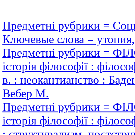
Предметні рубрики = Соц
Ключевые слова = утопия,
Предметні рубрики = Ф
історія філософії : філосо
в. : неокантианство : Бад
Вебер М.
Предметні рубрики = Ф
історія філософії : філософ
: структурализм, постстр