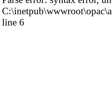
C:\inetpub\wwwroot\opac\ap
line 6