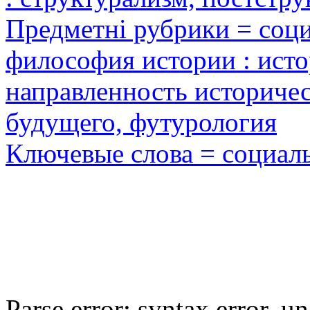
Предметні рубрики = соц
философия истории : исто
направленность историчес
будущего, футурология
Ключевые слова = социал
Parse error: syntax error,