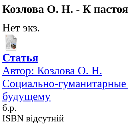
Козлова О. Н. - К наст
Нет экз.
Статья
Автор:
Козлова О. Н.
Социально-гуманитарные 
будущему
б.р.
ISBN відсутній