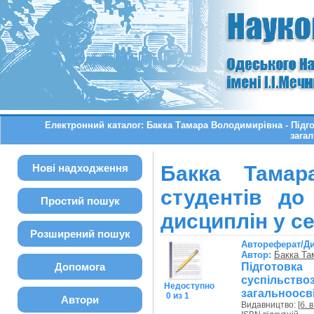
Електронний каталог: Бакка Тамара Володимирівна - Підго
загал
Нові надходження
Бакка Тамар
студентів до
Простий пошук
дисциплін у се
Розширений пошук
Автореферат/Д
Автор:
Бакка Та
Підгото
Допомога
суспільст
Недоступно
загальноосвіт
0 из 1
Автори
Видавництво:
[б. в