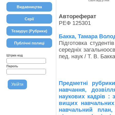
ISBN відсутній
Видавництва
Автореферат
Серії
РЕФ 125301
Тезаурус (Рубрики)
Бакка, Тамара Воло
Підготовка студенті
Публічні полиці
середніх загальноосв
пед. наук / Т. В. Бакка.
Штрих-код
Пароль
Предметні рубрик
навчання, дозвіл
наукових кадрів : 
вищих навчальних 
навчальний план,