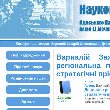
Електронний каталог: Варналій Захарій Степанович - Держа
Нові надходження
Варналій За
регіональна п
Простий пошук
стратегічні пр
Розширений пошук
Книга
Автор:
Варналій
Державна рег
Допомога
стратегічні 
Доступно
Видавництво:
Нац.
Автори
1 из 2
ISBN відсутній