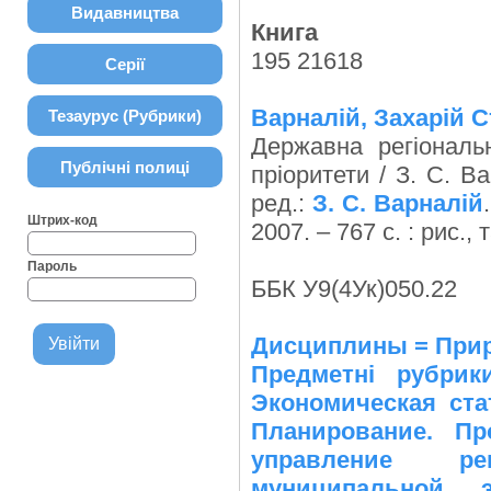
Видавництва
Книга
195 21618
Серії
Варналій, Захарій 
Тезаурус (Рубрики)
Державна регіональн
Публічні полиці
пріоритети / З. С. В
ред.:
З. С. Варналій
Штрих-код
2007. – 767 с. : рис., 
Пароль
ББК У9(4Ук)050.22
Дисциплины = Приро
Предметні рубрик
Экономическая ста
Планирование. Пр
управление ре
муниципальной 