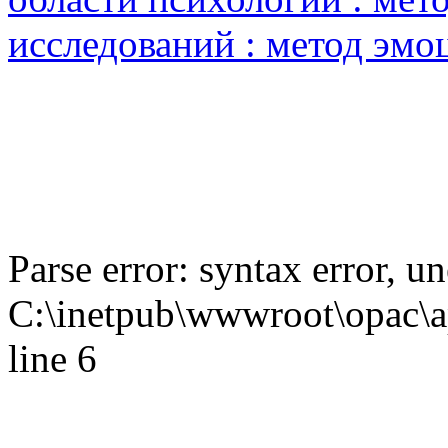
исследований : метод эмо
Parse error: syntax error,
C:\inetpub\wwwroot\opac\ap
line 6