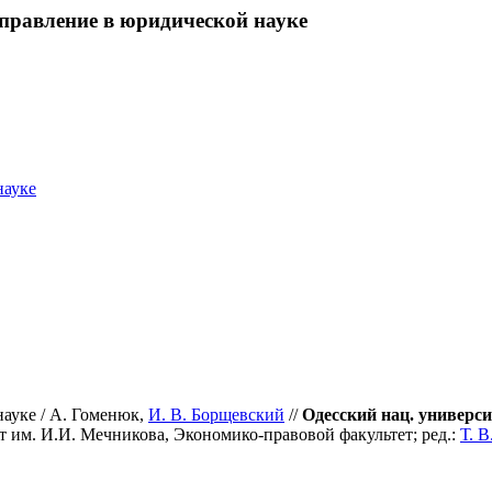
аправление в юридической науке
науке
ауке / А. Гоменюк,
И. В. Борщевский
//
Одесский нац. универс
т им. И.И. Мечникова, Экономико-правовой факультет; ред.:
Т. В