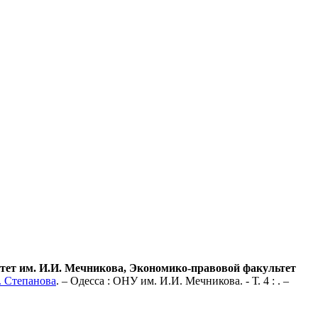
итет им. И.И. Мечникова, Экономико-правовой факультет
. Степанова
. – Одесса : ОНУ им. И.И. Мечникова. - Т. 4 : . –