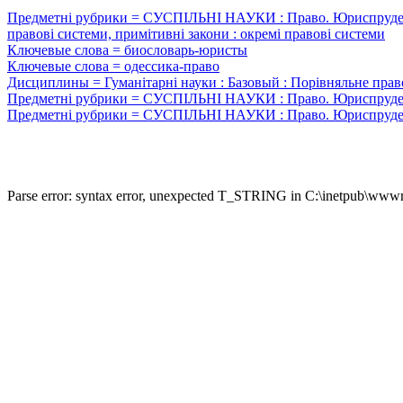
Предметні рубрики = СУСПІЛЬНІ НАУКИ : Право. Юриспруденція :
правові системи, примітивні закони : окремі правові системи
Ключевые слова = биословарь-юристы
Ключевые слова = одессика-право
Дисциплины = Гуманітарні науки : Базовый : Порівняльне прав
Предметні рубрики = СУСПІЛЬНІ НАУКИ : Право. Юриспруденція
Предметні рубрики = СУСПІЛЬНІ НАУКИ : Право. Юриспруденція
Parse error: syntax error, unexpected T_STRING in C:\inetpub\wwwro