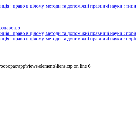
 право в цілому, методи та допоміжні правничі науки : типи та
ознавство
 : право в цілому, методи та допоміжні правничі науки : порі
 : право в цілому, методи та допоміжні правничі науки : порі
ot\opac\app\views\elements\liens.ctp on line 6