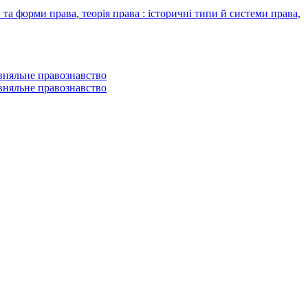
 форми права, теорія права : історичні типи й системи права,
вняльне правознавство
вняльне правознавство