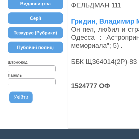
Видавництва
ФЕЛЬДМАН 111
Серії
Гридин, Владимир 
Он пел, любил и стр
Тезаурус (Рубрики)
Одесса : Астроприн
мемориала"; 5) .
Публічні полиці
ББК Щ364014(2Р)-83
Штрих-код
Пароль
1524777 ОФ