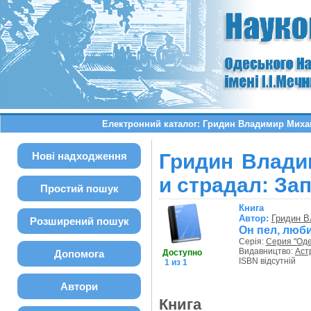
Електронний каталог: Гридин Владимир Михай
Нові надходження
Гридин Влади
и страдал: За
Простий пошук
Книга
Автор:
Гридин 
Розширений пошук
Он пел, люби
Серія:
Серия "Оде
Видавництво:
Аст
Допомога
Доступно
ISBN відсутній
1 из 1
Автори
Книга