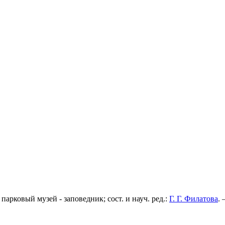
арковый музей - заповедник; сост. и науч. ред.:
Г. Г. Филатова
.