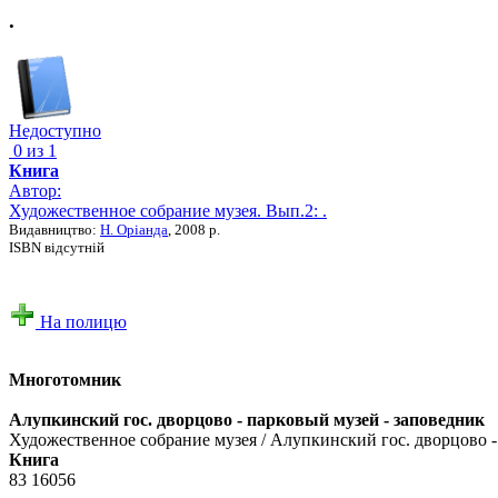
.
Недоступно
0 из 1
Книга
Автор:
Художественное собрание музея. Вып.2: .
Видавництво:
Н. Оріанда
, 2008 р.
ISBN відсутній
На полицю
Многотомник
Алупкинский гос. дворцово - парковый музей - заповедник
Художественное собрание музея / Алупкинский гос. дворцово - п
Книга
83 16056