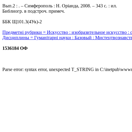
Вып.2 : . – Симферополь : Н. Оріанда, 2008. – 343 с. : ил.
Библиогр. в подстроч. примеч.
ББК Щ101.3(4Ук)-2
Предметні рубрики = Искусство : изобразительное искусство : 
Дисциплины = Гуманітарні науки : Базовый : Мистецтвознавст
1536184 ОФ
Parse error: syntax error, unexpected T_STRING in C:\inetpub\wwwro