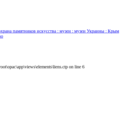
охрана памятников искусства : музеи : музеи Украины : Крым
во
ot\opac\app\views\elements\liens.ctp on line 6