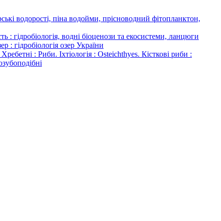
кі водорості, піна водойми, прісноводний фітопланктон,
: гідробіологія, водні біоценози та екосистеми, ланцюги
ер : гідробіологія озер України
тні : Риби. Іхтіологія : Osteichthyes. Кісткові риби :
позубоподібні