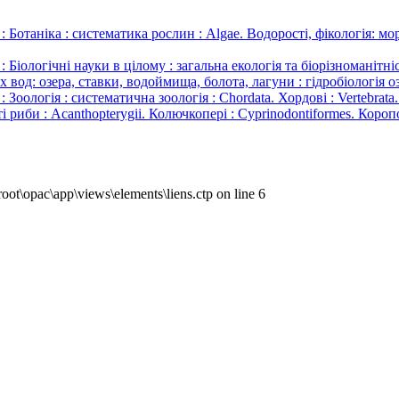
а : систематика рослин : Algae. Водорості, фікологія: морсь
ні науки в цілому : загальна екологія та біорізноманітність 
х вод: озера, ставки, водоймища, болота, лагуни : гідробіологія оз
: систематична зоологія : Chordata. Хордові : Vertebrata. Хребе
исті риби : Acanthopterygii. Колючкопері : Cyprinodontiformes. Коро
ot\opac\app\views\elements\liens.ctp on line 6