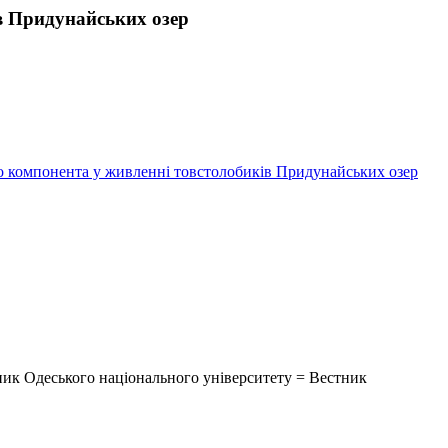
в Придунайських озер
о компонента у живленні товстолобиків Придунайських озер
сник Одеського національного університету = Вестник