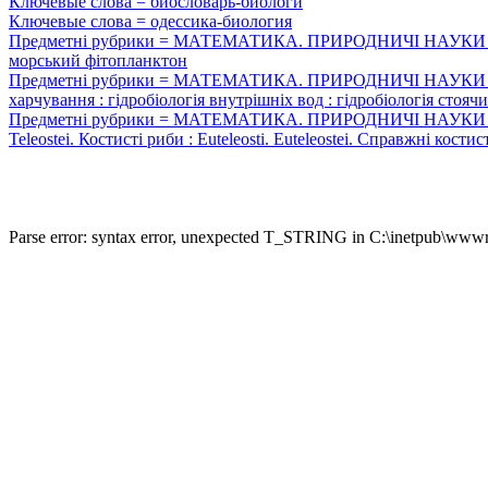
Ключевые слова = биословарь-биологи
Ключевые слова = одессика-биология
Предметні рубрики = МАТЕМАТИКА. ПРИРОДНИЧІ НАУКИ : Ботанік
морський фітопланктон
Предметні рубрики = МАТЕМАТИКА. ПРИРОДНИЧІ НАУКИ : Біологіч
харчування : гідробіологія внутрішніх вод : гідробіологія стоячи
Предметні рубрики = МАТЕМАТИКА. ПРИРОДНИЧІ НАУКИ : Зоологія 
Teleostei. Костисті риби : Euteleosti. Euteleostei. Справжні кост
Parse error: syntax error, unexpected T_STRING in C:\inetpub\wwwro