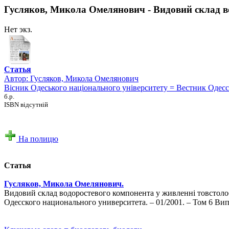
Гусляков, Микола Омелянович - Видовий склад в
Нет экз.
Статья
Автор:
Гусляков, Микола Омелянович
Вісник Одеського національного університету = Вестник Одес
б.р.
ISBN відсутній
На полицю
Статья
Гусляков, Микола Омелянович.
Видовий склад водоростевого компонента у живленні товстолоб
Одесского национального университета. – 01/2001. – Том 6 Вип.1