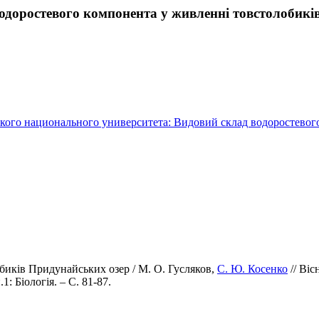
одоростевого компонента у живленні товстолобикі
ского национального университета: Видовий склад водоростевог
иків Придунайських озер / М. О. Гусляков,
С. Ю. Косенко
// Ві
: Біологія. – С. 81-87.