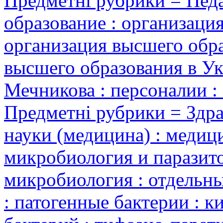
Предметні рубрики = Педа
образование : организаци
организация высшего обра
высшего образования в У
Мечникова : персоналии :
Предметні рубрики = Здр
науки (медицина) : медиц
микробиология и паразито
микробиология : отдельн
: патогенные бактерии : 