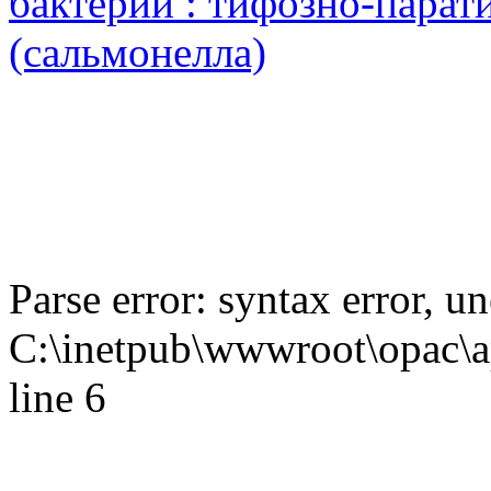
бактерий : тифозно-парат
(сальмонелла)
Parse error: syntax error,
C:\inetpub\wwwroot\opac\ap
line 6