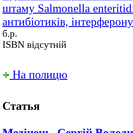
штаму Salmonella enteritidi
антибіотиків, інтерферону
б.р.
ISBN відсутній
На полицю
Статья
Медінець, Сергій Волод