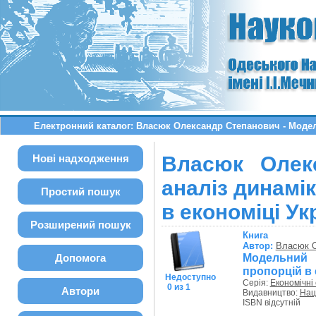
Електронний каталог: Власюк Олександр Степанович - Модел
Нові надходження
Власюк Олек
аналіз динамі
Простий пошук
в економіці Ук
Розширений пошук
Книга
Автор:
Власюк О
Модельний 
Допомога
пропорцій в 
Недоступно
Серія:
Економічні 
0 из 1
Автори
Видавництво:
Нац.
ISBN відсутній