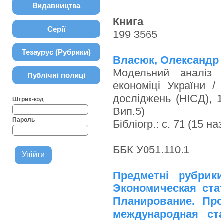
Видавництва
Книга
Серії
199 3565
Тезаурус (Рубрики)
Власюк, Олександр
Модельний аналіз 
Публічні полиці
економіці України /
досліджень (НІСД), 19
Штрих-код
Вип.5)
Пароль
Бібліогр.: с. 71 (15 наз
ББК У051.110.1
Предметні рубрик
Экономическая ста
Планирование. Про
международная ста