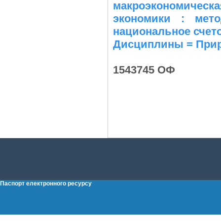
макроэкономическ
экономики : мето
национальное счето
Дисциплины = Приро
1543745 ОФ
Паспорт електронного ресурсу