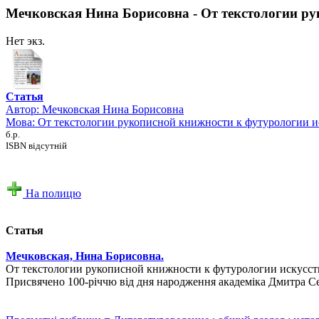
Мечковская Нина Борисовна - От текстологии рук
Нет экз.
Статья
Автор:
Мечковская Нина Борисовна
Мова: От текстологии рукописной книжности к футурологии иск
б.р.
ISBN відсутній
На полицю
Статья
Мечковская, Нина Борисовна.
От текстологии рукописной книжности к футурологии искусства:
Присвячено 100-річчю від дня народження академіка Дмитра Сер