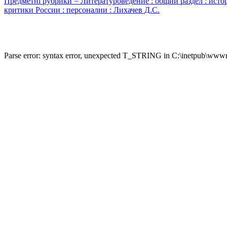
Предметні рубрики = Литературоведение : общий раздел : исто
критики России : персоналии : Лихачев Д.С.
Parse error: syntax error, unexpected T_STRING in C:\inetpub\wwwro