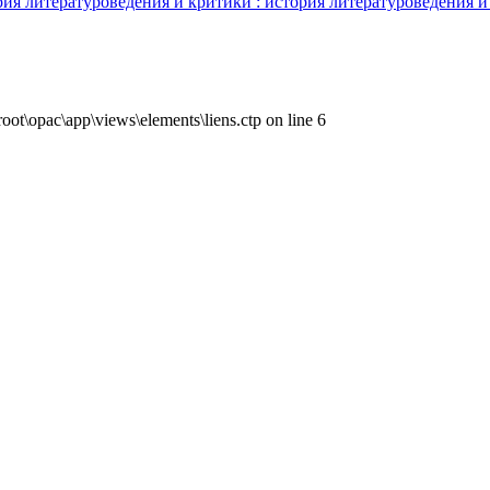
рия литературоведения и критики : история литературоведения и
ot\opac\app\views\elements\liens.ctp on line 6