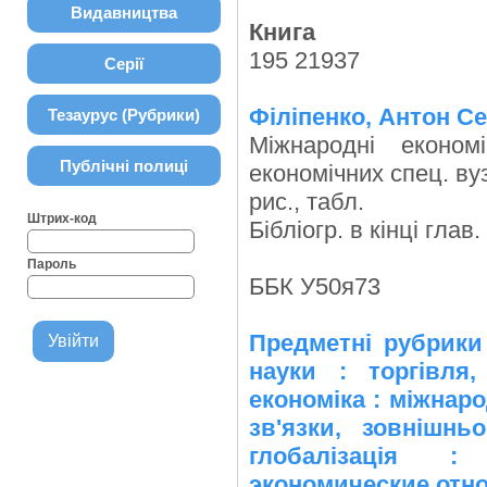
Видавництва
Книга
195 21937
Серії
Філіпенко, Антон Се
Тезаурус (Рубрики)
Міжнародні економ
Публічні полиці
економічних спец. вузі
рис., табл.
Штрих-код
Бібліогр. в кінці глав.
Пароль
ББК У50я73
Предметні рубрики
науки : торгівля,
економіка : міжнаро
зв'язки, зовнішнь
глобалізація :
экономические отн