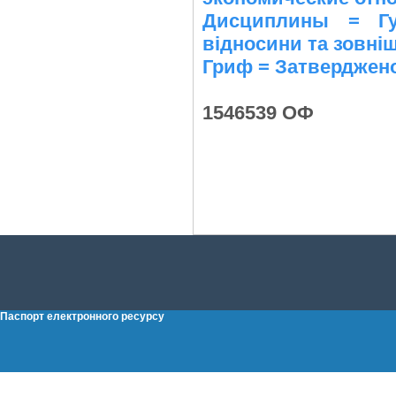
Дисциплины = Гу
відносини та зовні
Гриф = Затверджен
1546539 ОФ
Паспорт електронного ресурсу