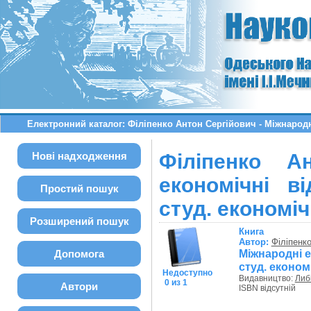
Електронний каталог: Філіпенко Антон Сергійович - Міжнародні
Нові надходження
Філіпенко А
економічні в
Простий пошук
студ. економіч
Розширений пошук
Книга
Автор:
Філіпенк
Міжнародні е
Допомога
студ. економ
Недоступно
Видавництво:
Либ
0 из 1
Автори
ISBN відсутній