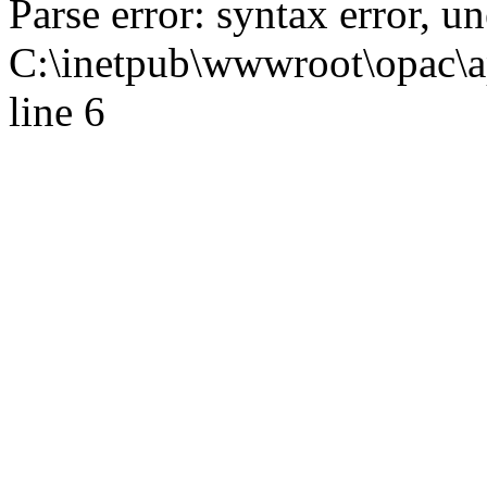
Parse error: syntax error,
C:\inetpub\wwwroot\opac\ap
line 6