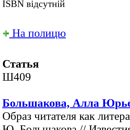
ISBN відсутній
На полицю
Статья
Ш409
Большакова, Алла Юрье
Образ читателя как литера
Ю. Большакова // Извести