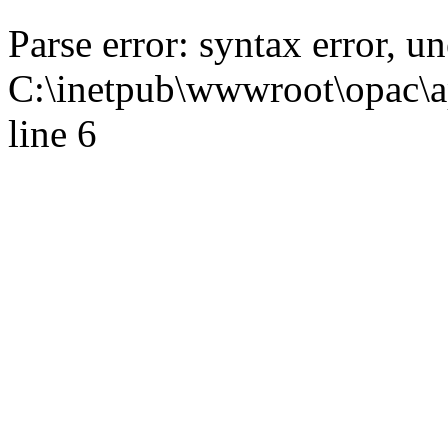
Parse error: syntax error,
C:\inetpub\wwwroot\opac\ap
line 6