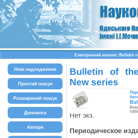
Електронний каталог: Bulletin o
Нові надходження
Bulletin of t
New series
Простий пошук
Пер
Авт
Розширений пошук
Bul
Вид
ISBN
Допомога
Нет экз.
Автори
Периодическое изд