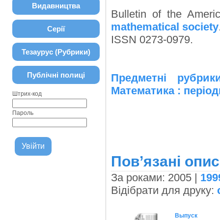
Видавництва
Bulletin of the Amer
mathematical society
Серії
ISSN 0273-0979.
Тезаурус (Рубрики)
Публічні полиці
Предметні рубри
Математика : період
Штрих-код
Пароль
Пов’язані опис
За роками: 2005 |
199
Відібрати для друку:
Выпуск