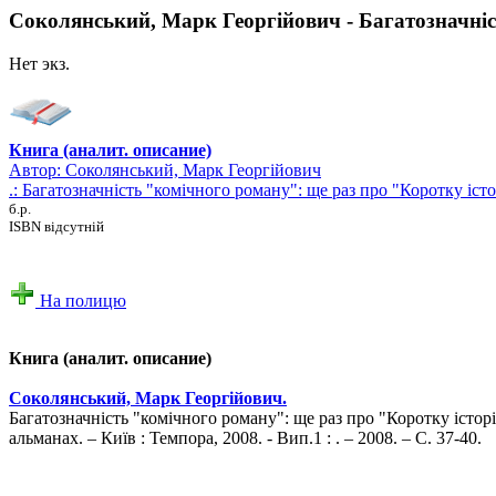
Соколянський, Марк Георгійович - Багатозначніс
Нет экз.
Книга (аналит. описание)
Автор:
Соколянський, Марк Георгійович
.: Багатозначність "комічного роману": ще раз про "Коротку іст
б.р.
ISBN відсутній
На полицю
Книга (аналит. описание)
Соколянський, Марк Георгійович.
Багатозначність "комічного роману": ще раз про "Коротку істор
альманах. – Київ : Темпора, 2008. - Вип.1 : . – 2008. – С. 37-40.