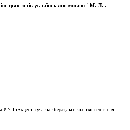
ію тракторів українською мовою" М. Л...
й // ЛітАкцент: сучасна література в колі твого читання: