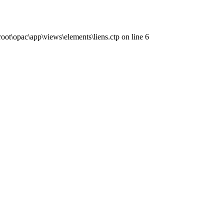
ot\opac\app\views\elements\liens.ctp on line 6