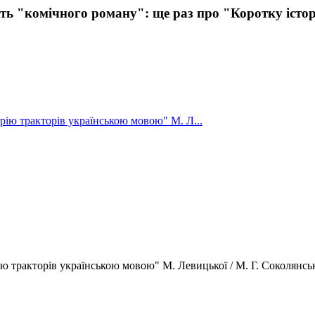
ть "комічного роману": ще раз про "Коротку істор
орію тракторів українською мовою" М. Л...
ію тракторів українською мовою" М. Левицької / М. Г. Соколянськи