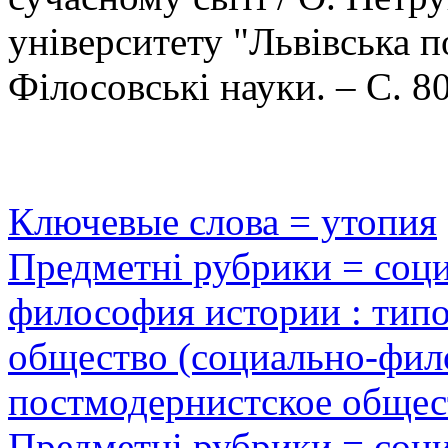
університету "Львівська п
Філосовські науки. – С. 80
Ключевые слова = утопия
Предметні рубрики = соц
философия истории : типо
общество (социально-фило
постмодернистское общес
Предметні рубрики = соц