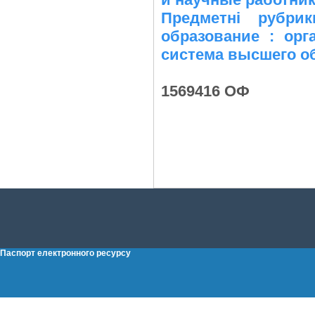
Предметні рубри
образование : орг
система высшего о
1569416 ОФ
Паспорт електронного ресурсу