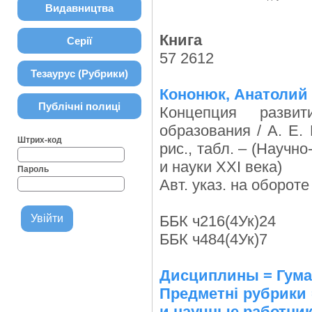
Видавництва
Книга
Серії
57 2612
Тезаурус (Рубрики)
Кононюк, Анатолий
Публічні полиці
Концепция разви
образования / А. Е. 
Штрих-код
рис., табл. – (Науч
и науки ХХІ века)
Пароль
Авт. указ. на обороте 
ББК ч216(4Ук)24
ББК ч484(4Ук)7
Дисциплины = Гуман
Предметні рубрики 
и научные работник