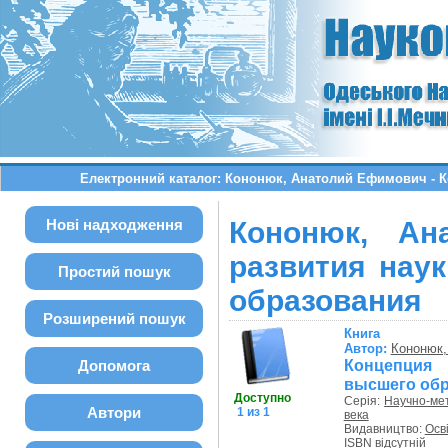
Електронний каталог: Кононюк, Анатолий Ефимович - 
Нові надходження
Кононюк, Ан
развития нау
Простий пошук
образования
Розширений пошук
Книга
Автор:
Кононюк,
Концепция 
Допомога
высшего об
Доступно
Серія:
Научно-ме
Автори
1 из 1
века
Видавництво:
Осв
ISBN відсутній