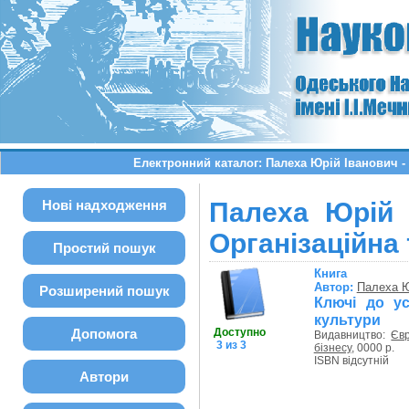
Електронний каталог: Палеха Юрій Іванович - 
Нові надходження
Палеха Юрій 
Організаційна
Простий пошук
Книга
Автор:
Палеха Ю
Розширений пошук
Ключі до ус
культури
Допомога
Доступно
Видавництво:
Євр
3 из 3
бізнесу
, 0000 р.
ISBN відсутній
Автори