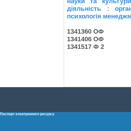
науки та культури
діяльність : орга
психологія менедж
1341360 ОФ
1341406 ОФ
1341517 Ф 2
Паспорт електронного ресурсу