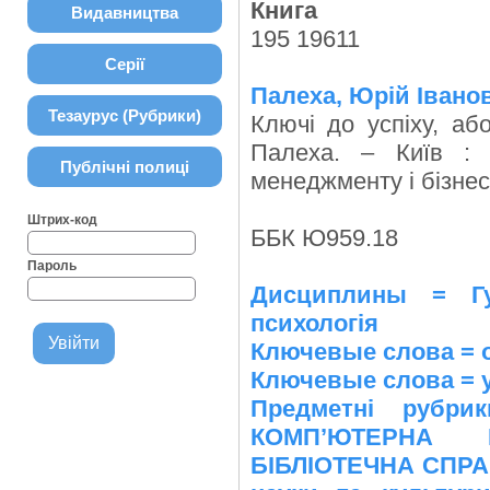
Книга
Видавництва
195 19611
Серії
Палеха, Юрій Івано
Тезаурус (Рубрики)
Ключі до успіху, або
Палеха. – Київ : 
Публічні полиці
менеджменту і бізнесу
Штрих-код
ББК Ю959.18
Пароль
Дисциплины = Гу
психологія
Ключевые слова = о
Ключевые слова = 
Предметні рубр
КОМПʼЮТЕРНА Н
БІБЛІОТЕЧНА СПРАВ